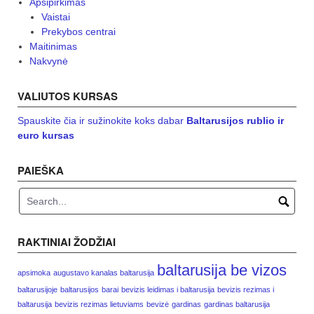
Apsipirkimas
Vaistai
Prekybos centrai
Maitinimas
Nakvynė
VALIUTOS KURSAS
Spauskite čia ir sužinokite koks dabar
Baltarusijos rublio ir
euro kursas
PAIEŠKA
RAKTINIAI ŽODŽIAI
baltarusija be vizos
apsimoka
augustavo kanalas baltarusija
baltarusijoje
baltarusijos
barai
bevizis leidimas i baltarusija
bevizis rezimas i
baltarusija
bevizis rezimas lietuviams
bevizė
gardinas
gardinas baltarusija