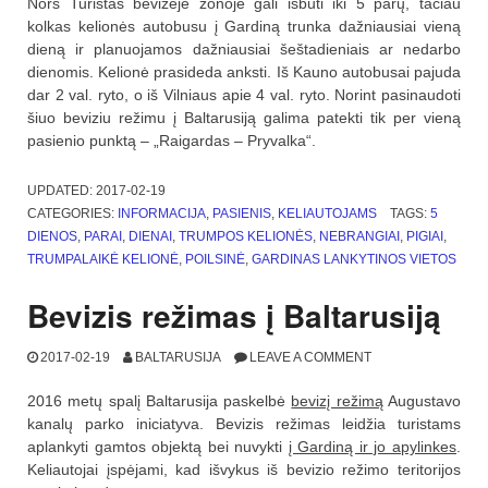
Nors Turistas bevizėje zonoje gali išbūti iki 5 parų, tačiau
kolkas kelionės autobusu į Gardiną trunka dažniausiai vieną
dieną ir planuojamos dažniausiai šeštadieniais ar nedarbo
dienomis. Kelionė prasideda anksti. Iš Kauno autobusai pajuda
dar 2 val. ryto, o iš Vilniaus apie 4 val. ryto. Norint pasinaudoti
šiuo beviziu režimu į Baltarusiją galima patekti tik per vieną
pasienio punktą – „Raigardas – Pryvalka“.
UPDATED:
2017-02-19
CATEGORIES:
INFORMACIJA
,
PASIENIS
,
KELIAUTOJAMS
TAGS:
5
DIENOS
,
PARAI
,
DIENAI
,
TRUMPOS KELIONĖS
,
NEBRANGIAI
,
PIGIAI
,
TRUMPALAIKĖ KELIONĖ
,
POILSINĖ
,
GARDINAS LANKYTINOS VIETOS
Bevizis režimas į Baltarusiją
2017-02-19
BALTARUSIJA
LEAVE A COMMENT
2016 metų spalį Baltarusija paskelbė
bevizį režimą
Augustavo
kanalų parko iniciatyva. Bevizis režimas leidžia turistams
aplankyti gamtos objektą bei nuvykti
į Gardiną ir jo apylinkes
.
Keliautojai įspėjami, kad išvykus iš bevizio režimo teritorijos