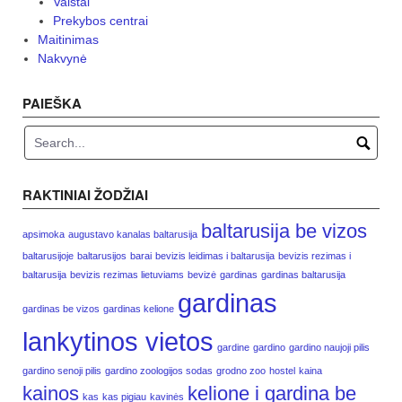
Vaistai
Prekybos centrai
Maitinimas
Nakvynė
PAIEŠKA
RAKTINIAI ŽODŽIAI
baltarusija be vizos
apsimoka
augustavo kanalas baltarusija
baltarusijoje
baltarusijos
barai
bevizis leidimas i baltarusija
bevizis rezimas i
baltarusija
bevizis rezimas lietuviams
bevizė
gardinas
gardinas baltarusija
gardinas
gardinas be vizos
gardinas kelione
lankytinos vietos
gardine
gardino
gardino naujoji pilis
gardino senoji pilis
gardino zoologijos sodas
grodno zoo
hostel
kaina
kainos
kelione i gardina be
kas
kas pigiau
kavinės