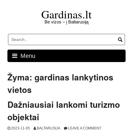
Skip
to
Gardinas.lt
content
Be vizos – į Baltarusiją
Menu
Žyma:
gardinas lankytinos
vietos
Dažniausiai lankomi turizmo
objektai
2023-11-05
BALTARUSIJA
LEAVE A COMMENT