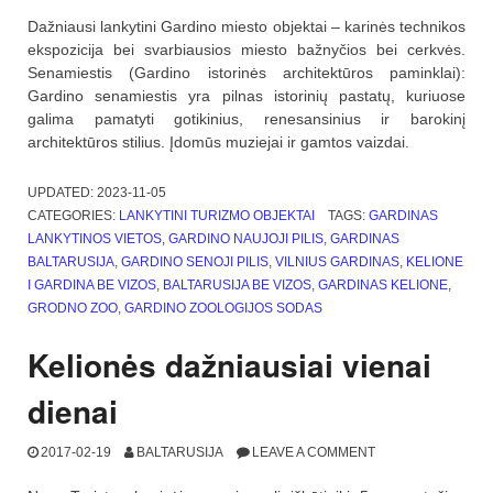
Dažniausi lankytini Gardino miesto objektai – karinės technikos
ekspozicija bei svarbiausios miesto bažnyčios bei cerkvės.
Senamiestis (Gardino istorinės architektūros paminklai):
Gardino senamiestis yra pilnas istorinių pastatų, kuriuose
galima pamatyti gotikinius, renesansinius ir barokinį
architektūros stilius. Įdomūs muziejai ir gamtos vaizdai.
UPDATED:
2023-11-05
CATEGORIES:
LANKYTINI TURIZMO OBJEKTAI
TAGS:
GARDINAS
LANKYTINOS VIETOS
,
GARDINO NAUJOJI PILIS
,
GARDINAS
BALTARUSIJA
,
GARDINO SENOJI PILIS
,
VILNIUS GARDINAS
,
KELIONE
I GARDINA BE VIZOS
,
BALTARUSIJA BE VIZOS
,
GARDINAS KELIONE
,
GRODNO ZOO
,
GARDINO ZOOLOGIJOS SODAS
Kelionės dažniausiai vienai
dienai
2017-02-19
BALTARUSIJA
LEAVE A COMMENT