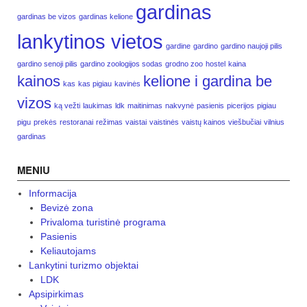
gardinas
gardinas be vizos
gardinas kelione
lankytinos vietos
gardine
gardino
gardino naujoji pilis
gardino senoji pilis
gardino zoologijos sodas
grodno zoo
hostel
kaina
kainos
kelione i gardina be
kas
kas pigiau
kavinės
vizos
ką vežti
laukimas
ldk
maitinimas
nakvynė
pasienis
picerijos
pigiau
pigu
prekės
restoranai
režimas
vaistai
vaistinės
vaistų kainos
viešbučiai
vilnius
gardinas
MENIU
Informacija
Bevizė zona
Privaloma turistinė programa
Pasienis
Keliautojams
Lankytini turizmo objektai
LDK
Apsipirkimas