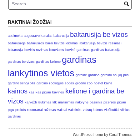
RAKTINIAI ŽODŽIAI
baltarusija be vizos
apsimoka
augustavo kanalas baltarusija
baltarusijoje
baltarusijos
barai
bevizis leidimas i baltarusija
bevizis rezimas i
baltarusija
bevizis rezimas lietuviams
bevizė
gardinas
gardinas baltarusija
gardinas
gardinas be vizos
gardinas kelione
lankytinos vietos
gardine
gardino
gardino naujoji pilis
gardino senoji pilis
gardino zoologijos sodas
grodno zoo
hostel
kaina
kainos
kelione i gardina be
kas
kas pigiau
kavinės
vizos
ką vežti
laukimas
ldk
maitinimas
nakvynė
pasienis
picerijos
pigiau
pigu
prekės
restoranai
režimas
vaistai
vaistinės
vaistų kainos
viešbučiai
vilnius
gardinas
WordPress theme by CoralThemes