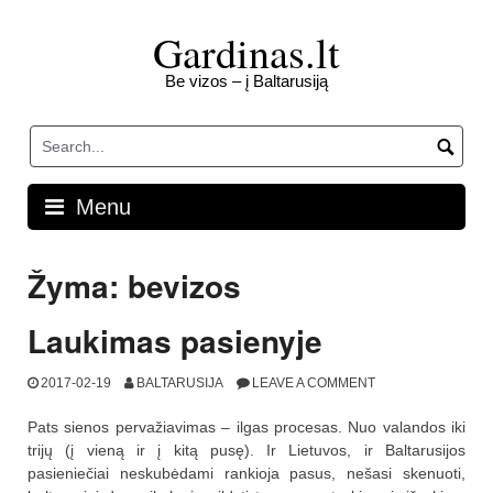
Skip
to
Gardinas.lt
content
Be vizos – į Baltarusiją
Menu
Žyma:
bevizos
Laukimas pasienyje
2017-02-19
BALTARUSIJA
LEAVE A COMMENT
Pats sienos pervažiavimas – ilgas procesas. Nuo valandos iki
trijų (į vieną ir į kitą pusę). Ir Lietuvos, ir Baltarusijos
pasieniečiai neskubėdami rankioja pasus, nešasi skenuoti,