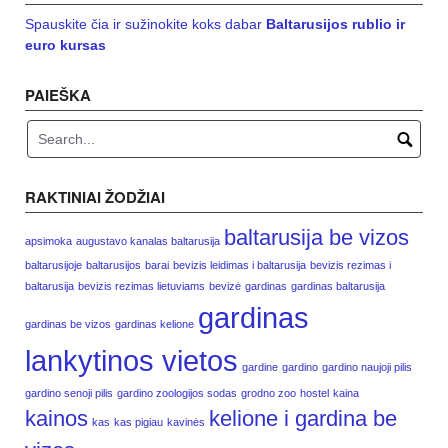
Spauskite čia ir sužinokite koks dabar
Baltarusijos rublio ir
euro kursas
PAIEŠKA
RAKTINIAI ŽODŽIAI
baltarusija be vizos
apsimoka
augustavo kanalas baltarusija
baltarusijoje
baltarusijos
barai
bevizis leidimas i baltarusija
bevizis rezimas i
baltarusija
bevizis rezimas lietuviams
bevizė
gardinas
gardinas baltarusija
gardinas
gardinas be vizos
gardinas kelione
lankytinos vietos
gardine
gardino
gardino naujoji pilis
gardino senoji pilis
gardino zoologijos sodas
grodno zoo
hostel
kaina
kainos
kelione i gardina be
kas
kas pigiau
kavinės