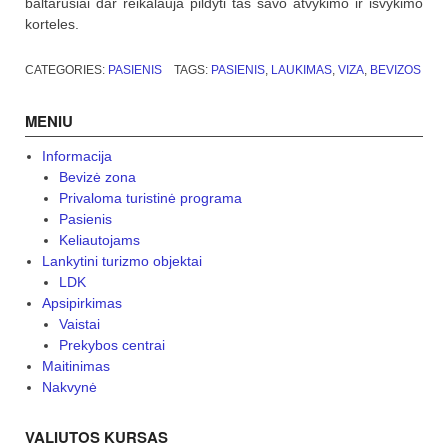
baltarusiai dar reikalauja pildyti tas savo atvykimo ir išvykimo
korteles.
CATEGORIES:
PASIENIS
TAGS:
PASIENIS
,
LAUKIMAS
,
VIZA
,
BEVIZOS
MENIU
Informacija
Bevizė zona
Privaloma turistinė programa
Pasienis
Keliautojams
Lankytini turizmo objektai
LDK
Apsipirkimas
Vaistai
Prekybos centrai
Maitinimas
Nakvynė
VALIUTOS KURSAS