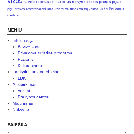
vizos
ką vežti
laukimas
ldk
maitinimas
nakvynė
pasienis
picerijos
pigiau
pigu
prekės
restoranai
režimas
vaistai
vaistinės
vaistų kainos
viešbučiai
vilnius
gardinas
MENIU
Informacija
Bevizė zona
Privaloma turistinė programa
Pasienis
Keliautojams
Lankytini turizmo objektai
LDK
Apsipirkimas
Vaistai
Prekybos centrai
Maitinimas
Nakvynė
PAIEŠKA