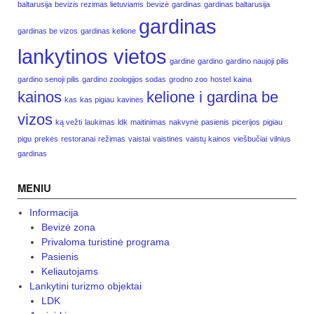
baltarusija
bevizis rezimas lietuviams
bevizė
gardinas
gardinas baltarusija
gardinas
gardinas be vizos
gardinas kelione
lankytinos vietos
gardine
gardino
gardino naujoji pilis
gardino senoji pilis
gardino zoologijos sodas
grodno zoo
hostel
kaina
kainos
kelione i gardina be
kas
kas pigiau
kavinės
vizos
ką vežti
laukimas
ldk
maitinimas
nakvynė
pasienis
picerijos
pigiau
pigu
prekės
restoranai
režimas
vaistai
vaistinės
vaistų kainos
viešbučiai
vilnius
gardinas
MENIU
Informacija
Bevizė zona
Privaloma turistinė programa
Pasienis
Keliautojams
Lankytini turizmo objektai
LDK