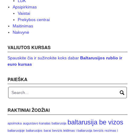
LDK
Apsipirkimas
Vaistai
Prekybos centrai
Maitinimas
Nakvynė
VALIUTOS KURSAS
Spauskite čia ir sužinokite koks dabar
Baltarusijos rublio ir
euro kursas
PAIEŠKA
RAKTINIAI ŽODŽIAI
baltarusija be vizos
apsimoka
augustavo kanalas baltarusija
baltarusijoje
baltarusijos
barai
bevizis leidimas i baltarusija
bevizis rezimas i