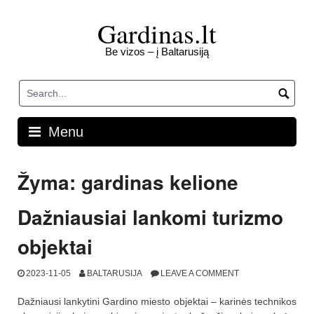
Skip
to
Gardinas.lt
content
Be vizos – į Baltarusiją
Menu
Žyma:
gardinas kelione
Dažniausiai lankomi turizmo
objektai
2023-11-05
BALTARUSIJA
LEAVE A COMMENT
Dažniausi lankytini Gardino miesto objektai – karinės technikos