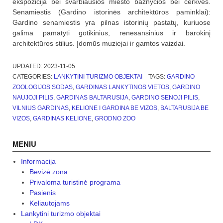
ekspozicija bei svarbiausios miesto bažnyčios bei cerkvės.
Senamiestis (Gardino istorinės architektūros paminklai):
Gardino senamiestis yra pilnas istorinių pastatų, kuriuose
galima pamatyti gotikinius, renesansinius ir barokinį
architektūros stilius. Įdomūs muziejai ir gamtos vaizdai.
UPDATED:
2023-11-05
CATEGORIES:
LANKYTINI TURIZMO OBJEKTAI
TAGS:
GARDINO
ZOOLOGIJOS SODAS
,
GARDINAS LANKYTINOS VIETOS
,
GARDINO
NAUJOJI PILIS
,
GARDINAS BALTARUSIJA
,
GARDINO SENOJI PILIS
,
VILNIUS GARDINAS
,
KELIONE I GARDINA BE VIZOS
,
BALTARUSIJA BE
VIZOS
,
GARDINAS KELIONE
,
GRODNO ZOO
MENIU
Informacija
Bevizė zona
Privaloma turistinė programa
Pasienis
Keliautojams
Lankytini turizmo objektai