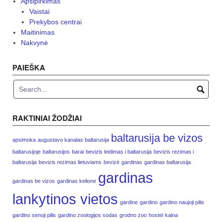
Apsipirkimas
Vaistai
Prekybos centrai
Maitinimas
Nakvynė
PAIEŠKA
RAKTINIAI ŽODŽIAI
baltarusija be vizos
apsimoka
augustavo kanalas baltarusija
baltarusijoje
baltarusijos
barai
bevizis leidimas i baltarusija
bevizis rezimas i
baltarusija
bevizis rezimas lietuviams
bevizė
gardinas
gardinas baltarusija
gardinas
gardinas be vizos
gardinas kelione
lankytinos vietos
gardine
gardino
gardino naujoji pilis
gardino senoji pilis
gardino zoologijos sodas
grodno zoo
hostel
kaina