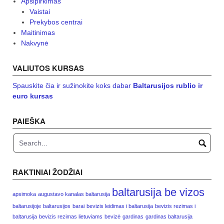
Apsipirkimas
Vaistai
Prekybos centrai
Maitinimas
Nakvynė
VALIUTOS KURSAS
Spauskite čia ir sužinokite koks dabar
Baltarusijos rublio ir
euro kursas
PAIEŠKA
RAKTINIAI ŽODŽIAI
baltarusija be vizos
apsimoka
augustavo kanalas baltarusija
baltarusijoje
baltarusijos
barai
bevizis leidimas i baltarusija
bevizis rezimas i
baltarusija
bevizis rezimas lietuviams
bevizė
gardinas
gardinas baltarusija