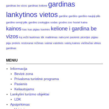
gardinas
gardinas be vizos
gardinas kelione
lankytinos vietos
gardine
gardino
gardino naujoji pilis
gardino senoji pilis
gardino zoologijos sodas
grodno zoo
hostel
kaina
kainos
kelione i gardina be
kas
kas pigiau
kavinės
vizos
ką vežti
laukimas
ldk
maitinimas
nakvynė
pasienis
picerijos
pigiau
pigu
prekės
restoranai
režimas
vaistai
vaistinės
vaistų kainos
viešbučiai
vilnius
gardinas
MENIU
Informacija
Bevizė zona
Privaloma turistinė programa
Pasienis
Keliautojams
Lankytini turizmo objektai
LDK
Apsipirkimas