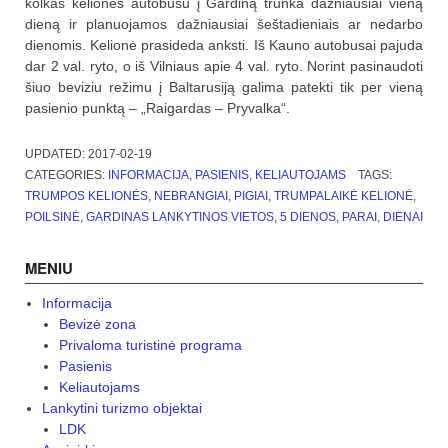
kolkas kelionės autobusu į Gardiną trunka dažniausiai vieną
dieną ir planuojamos dažniausiai šeštadieniais ar nedarbo
dienomis. Kelionė prasideda anksti. Iš Kauno autobusai pajuda
dar 2 val. ryto, o iš Vilniaus apie 4 val. ryto. Norint pasinaudoti
šiuo beviziu režimu į Baltarusiją galima patekti tik per vieną
pasienio punktą – „Raigardas – Pryvalka“.
UPDATED:
2017-02-19
CATEGORIES:
INFORMACIJA
,
PASIENIS
,
KELIAUTOJAMS
TAGS:
TRUMPOS KELIONĖS
,
NEBRANGIAI
,
PIGIAI
,
TRUMPALAIKĖ KELIONĖ
,
POILSINĖ
,
GARDINAS LANKYTINOS VIETOS
,
5 DIENOS
,
PARAI
,
DIENAI
MENIU
Informacija
Bevizė zona
Privaloma turistinė programa
Pasienis
Keliautojams
Lankytini turizmo objektai
LDK