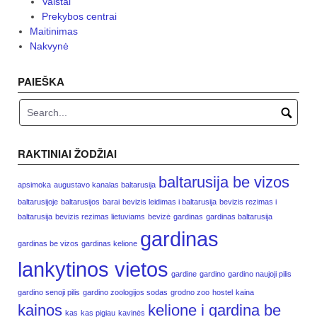
Vaistai
Prekybos centrai
Maitinimas
Nakvynė
PAIEŠKA
RAKTINIAI ŽODŽIAI
baltarusija be vizos
apsimoka
augustavo kanalas baltarusija
baltarusijoje
baltarusijos
barai
bevizis leidimas i baltarusija
bevizis rezimas i
baltarusija
bevizis rezimas lietuviams
bevizė
gardinas
gardinas baltarusija
gardinas
gardinas be vizos
gardinas kelione
lankytinos vietos
gardine
gardino
gardino naujoji pilis
gardino senoji pilis
gardino zoologijos sodas
grodno zoo
hostel
kaina
kainos
kelione i gardina be
kas
kas pigiau
kavinės