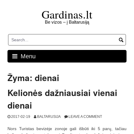
Skip
to
Gardinas.lt
content
Be vizos – į Baltarusiją
Menu
Žyma:
dienai
Kelionės dažniausiai vienai
dienai
2017-02-19
BALTARUSIJA
LEAVE A COMMENT
Nors Turistas bevizėje zonoje gali išbūti iki 5 parų, tačiau